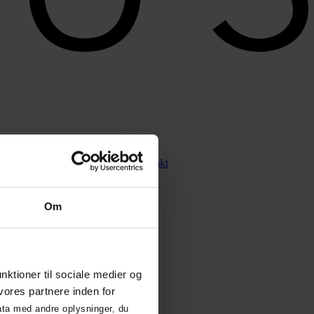
mus CRM
Vores ydelser
Om os
Kontakt
Om
unktioner til sociale medier og
vores partnere inden for
ata med andre oplysninger, du