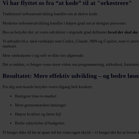
Vi har flyttet os fra “at kode” til at "orkestrere"
Traditionel softwareudvikling handler om at skrive kode.
Moderne softwareudvikling handler i højere grad om at designe processer.
Hos os betyder det, at vores udviklere i stigende grad definerer
hvad der skal ske
Vi arbejder bl.a. med værktøjer som Codex, Claude, N8N og Copilot, som vi anvend
markant.
Men værktøjerne i sig selv er ikke det afgørende.
Det er måden, vi bruger vores store viden om programmering, sikkerhed, forretnings
Resultatet: Mere effektiv udvikling – og bedre løsn
For dig som kunde betyder vores tilgang helt konkret:
Hurtigere time-to-market
Mere gennemtænkte løsninger
Højere kvalitet og færre fejl
Bedre udnyttelse af budgettet
Vi bruger ikke AI for at spare tid for vores egen skyld – vi bruger det for at levere