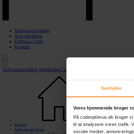
Softwareudvikling
App-udvikling
Umbraco CMS
Kontakt
Softwareudvikling
Webdesign
Casestories
App-udvikling
Webkommu
Samtykke
Vores hjemmeside bruger c
På codeoptimus.dk bruger vi co
til at analysere vores trafik
Forside
Softwareudvikling
sociale medier, annoncering