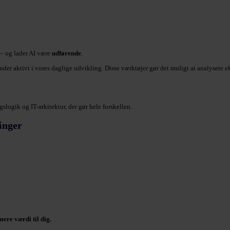
– og lader AI være
udførende
.
er aktivt i vores daglige udvikling. Disse værktøjer gør det muligt at analysere 
logik og IT-arkitektur, der gør hele forskellen.
inger
mere værdi til dig.