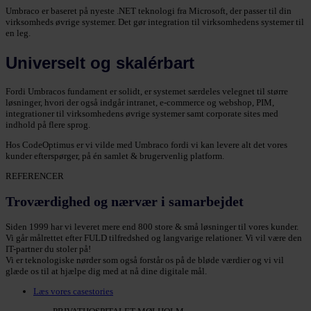
Umbraco er baseret på nyeste .NET teknologi fra Microsoft, der passer til din
virksomheds øvrige systemer. Det gør integration til virksomhedens systemer til
en leg.
Universelt og skalérbart
Fordi Umbracos fundament er solidt, er systemet særdeles velegnet til større
løsninger, hvori der også indgår intranet, e-commerce og webshop, PIM,
integrationer til virksomhedens øvrige systemer samt corporate sites med
indhold på flere sprog.
Hos CodeOptimus er vi vilde med Umbraco fordi vi kan levere alt det vores
kunder efterspørger, på én samlet & brugervenlig platform.
REFERENCER
Troværdighed og nærvær i samarbejdet
Siden 1999 har vi leveret mere end 800 store & små løsninger til vores kunder.
Vi går målrettet efter FULD tilfredshed og langvarige relationer. Vi vil være den
IT-partner du stoler på!
Vi er teknologiske nørder som også forstår os på de bløde værdier og vi vil
glæde os til at hjælpe dig med at nå dine digitale mål.
Læs vores casestories