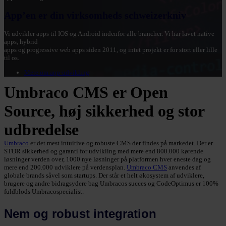
App’en er din virksomheds schweizerkniv
Vi udvikler apps til IOS og Android indenfor alle brancher. Vi har lavet native
apps, hybrid
apps og progressive web apps siden 2011, og intet projekt er for stort eller lille
til os.
Mere om app-udvikling
Umbraco CMS er Open
Source, høj sikkerhed og stor
udbredelse
Umbraco
er det mest intuitive og robuste CMS der findes på markedet. Der er
STOR sikkerhed og garanti for udvikling med mere end 800.000 kørende
løsninger verden over, 1000 nye løsninger på platformen hver eneste dag og
mere end 200.000 udviklere på verdensplan.
Umbraco CMS
anvendes af
globale brands såvel som startups. Der står et helt økosystem af udviklere,
brugere og andre bidragsydere bag Umbracos succes og CodeOptimus er 100%
fuldblods Umbracospecialist.
Nem og robust integration