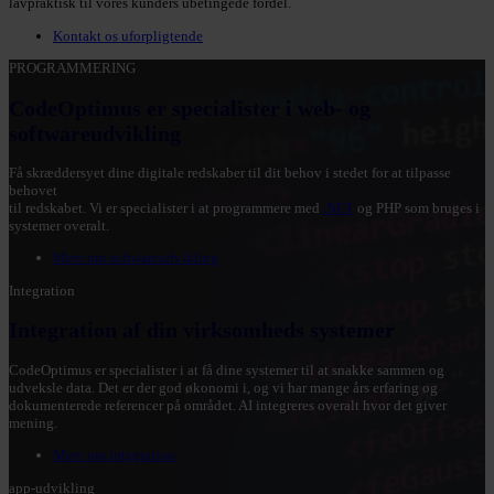
lavpraktisk til vores kunders ubetingede fordel.
Kontakt os uforpligtende
PROGRAMMERING
CodeOptimus er specialister i web- og
softwareudvikling
Få skræddersyet dine digitale redskaber til dit behov i stedet for at tilpasse
behovet
til redskabet. Vi er specialister i at programmere med
.NET
og PHP som bruges i
systemer overalt.
Mere om softwareudvikling
Integration
Integration af din virksomheds systemer
CodeOptimus er specialister i at få dine systemer til at snakke sammen og
udveksle data. Det er der god økonomi i, og vi har mange års erfaring og
dokumenterede referencer på området. AI integreres overalt hvor det giver
mening.
Mere om integration
app-udvikling