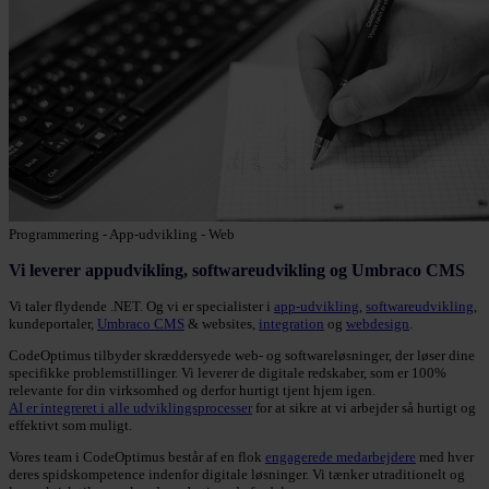
Programmering - App-udvikling - Web
Vi leverer appudvikling, softwareudvikling og Umbraco CMS
Vi taler flydende .NET. Og vi er specialister i
app-udvikling
,
softwareudvikling
,
kundeportaler,
Umbraco CMS
& websites,
integration
og
webdesign
.
CodeOptimus tilbyder skræddersyede web- og softwareløsninger, der løser dine
specifikke problemstillinger. Vi leverer de digitale redskaber, som er 100%
relevante for din virksomhed og derfor hurtigt tjent hjem igen.
AI er integreret i alle udviklingsprocesser
for at sikre at vi arbejder så hurtigt og
effektivt som muligt.
Vores team i CodeOptimus består af en flok
engagerede medarbejdere
med hver
deres spidskompetence indenfor digitale løsninger. Vi tænker utraditionelt og