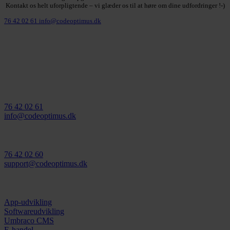
Kontakt os helt uforpligtende – vi glæder os til at høre om dine udfordringer !-)
76 42 02 61
info@codeoptimus.dk
Find os her
Gormsgade 2, 1 th.
7100 Vejle
Salg/ rådgivning:
76 42 02 61
info@codeoptimus.dk
Support:
76 42 02 60
support@codeoptimus.dk
Vi tilbyder
App-udvikling
Softwareudvikling
Umbraco CMS
E-handel