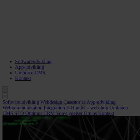
Softwareudvikling
App-udvikling
Umbraco CMS
Kontakt
Softwareudvikling
Webdesign
Casestories
App-udvikling
Webkommunikation
Integration
E-Handel – webshop
Umbraco
CMS
SEO
Optimus CRM
Vores ydelser
Om os
Kontakt