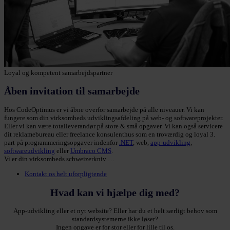
Loyal og kompetent samarbejdspartner
Åben invitation til samarbejde
Hos CodeOptimus er vi åbne overfor samarbejde på alle niveauer. Vi kan
fungere som din virksomheds udviklingsafdeling på web- og softwareprojekter.
Eller vi kan være totalleverandør på store & små opgaver. Vi kan også servicere
dit reklamebureau eller freelance konsulenthus som en troværdig og loyal 3.
part på programmeringsopgaver indenfor
.NET
, web,
app-udvikling
,
softwareudvikling
eller
Umbraco CMS
.
Vi er din virksomheds schweizerkniv …
Kontakt os helt uforpligtende
Hvad kan vi hjælpe dig med?
App-udvikling eller et nyt website? Eller har du et helt særligt behov som
standardsystemerne ikke løser?
Ingen opgave er for stor eller for lille til os.