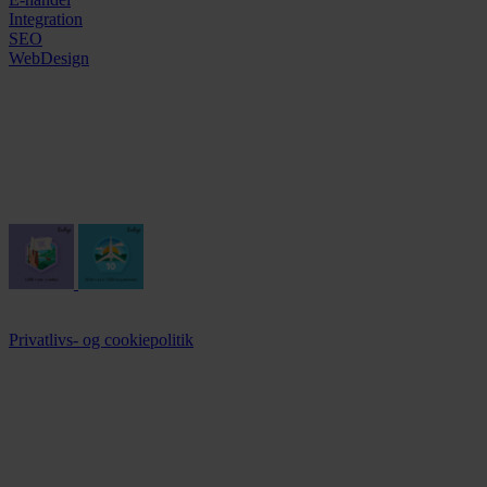
Integration
SEO
WebDesign
Vi støtter
CodeOptimus støtter følgende organisationer i deres vigtige arbejde:
Hospiceforum Danmark
Aflastningstjenesten
© Copyright 2025 CodeOptimus ApS
Privatlivs- og cookiepolitik