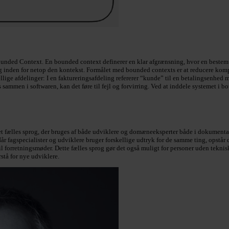
unded Context. En bounded context definerer en klar afgrænsning, hvor en bestemt
inden for netop den kontekst. Formålet med bounded contexts er at reducere kompl
lige afdelinger: I en faktureringsafdeling refererer “kunde” til en betalingsenhed 
ammen i softwaren, kan det føre til fejl og forvirring. Ved at inddele systemet i b
fælles sprog, der bruges af både udviklere og domæneeksperter både i dokumentation
 fagspecialister og udviklere bruger forskellige udtryk for de samme ting, opstår 
til forretningsmøder. Dette fælles sprog gør det også muligt for personer uden teknis
stå for nye udviklere.