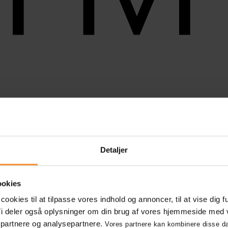
nikation
Integration
E-Handel – webshop
Umbraco CMS
SEO
Opti
Detaljer
ookies
okies til at tilpasse vores indhold og annoncer, til at vise dig f
. Vi deler også oplysninger om din brug af vores hjemmeside med 
spartnere og analysepartnere.
Vores partnere kan kombinere disse d