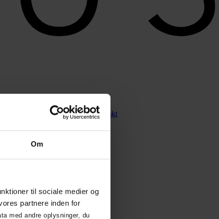
mus CRM
Vores ydelser
Om os
Kontakt
Om
unktioner til sociale medier og
vores partnere inden for
ata med andre oplysninger, du