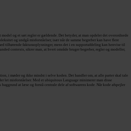
 model og et sæt regler er gældende. Det betyder, at man opdeler det overordnede
eksitet og undgå misforståelser, især når de samme begreber kan have flere
med tilhørende fakturaoplysninger, mens det i en supportafdeling kan henvise til
ounded contexts, sikrer man, at hvert område bruger begreber, regler og modeller,
, i møder og ikke mindst i selve koden. Det handler om, at alle parter skal tale
der let misforståelser. Med et ubiquitous Language minimerer man disse
k baggrund at læse og forstå centrale dele af softwarens kode. Når kode afspejler