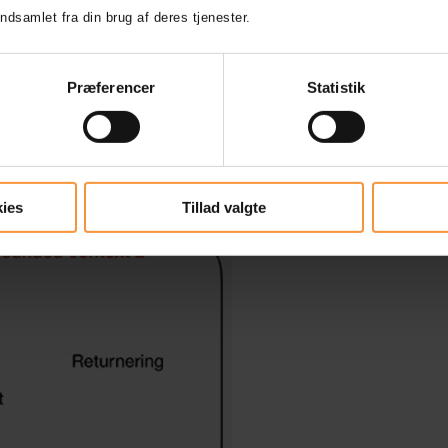
ndsamlet fra din brug af deres tjenester.
særligt fokus på at skabe en tæt kobling mellem forretning og software. I stedet f
twaren ud fra det. Domænet repræsenterer det område, som softwaren skal understø
Præferencer
Statistik
er på en præcis og konsistent måde. Ved at tage udgangspunkt i forretningslogikken
ftware skal udvikles i tæt samarbejde mellem domæneeksperter (altså nogle, der v
orme den underliggende softwaremodel. Dette samarbejde gør det også lettere at im
n kvaliteten af koden, men også kommunikationen i hele udviklingsprocessen.
ies
Tillad valgte