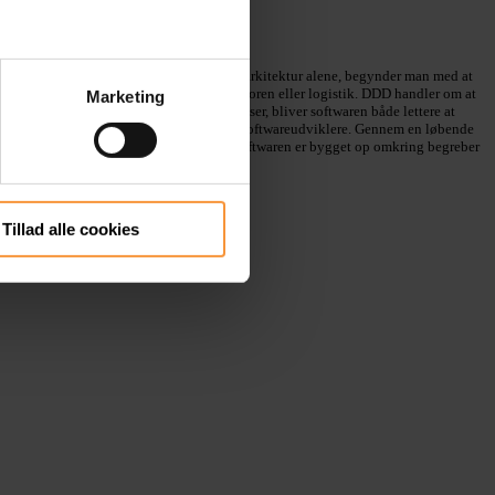
or at tage udgangspunkt i teknologi eller arkitektur alene, begynder man med at
tte, for eksempel e-handel, sundhedssektoren eller logistik. DDD handler om at
Marketing
 frem for udelukkende tekniske overvejelser, bliver softwaren både lettere at
ed en masse om deres fagområde/domæne) og softwareudviklere. Gennem en løbende
ødekomme ændringer i forretningen, fordi softwaren er bygget op omkring begreber
Tillad alle cookies