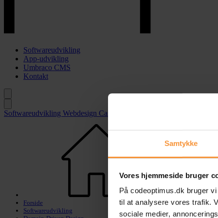
Softwareudvikling
App-udvikling
Umbraco CMS
Kontakt
Softwareudvikling
Webdesign
Casestories
App-udvikling
Webkommu
Samtykke
Vores hjemmeside bruger c
På codeoptimus.dk bruger vi co
til at analysere vores trafik
Forside
Softwareudvikling
sociale medier, annoncering