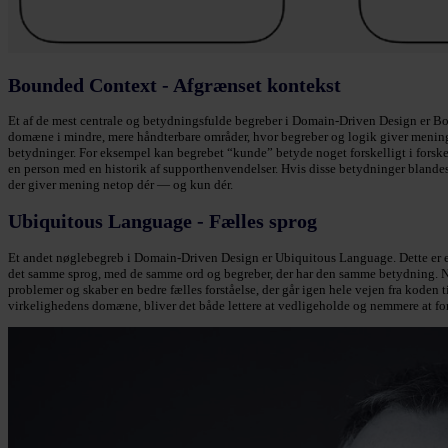
Bounded Context - Afgrænset kontekst
Et af de mest centrale og betydningsfulde begreber i Domain-Driven Design er Bo
domæne i mindre, mere håndterbare områder, hvor begreber og logik giver mening 
betydninger. For eksempel kan begrebet “kunde” betyde noget forskelligt i forskel
en person med en historik af supporthenvendelser. Hvis disse betydninger blandes s
der giver mening netop dér — og kun dér.
Ubiquitous Language - Fælles sprog
Et andet nøglebegreb i Domain-Driven Design er Ubiquitous Language. Dette er et 
det samme sprog, med de samme ord og begreber, der har den samme betydning. Når
problemer og skaber en bedre fælles forståelse, der går igen hele vejen fra koden 
virkelighedens domæne, bliver det både lettere at vedligeholde og nemmere at for